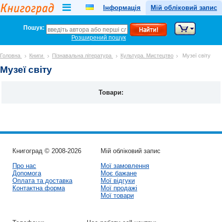
Інформація
Мій обліковий запис
Пошук:
Розширений пошук
Головна
Книги
Пізнавальна література
Культура. Мистецтво
Музеї світу
Музеї світу
Товари:
Книгоград © 2008-2026
Мій обліковий запис
Про нас
Мої замовлення
Допомога
Моє бажане
Оплата та доставка
Мої відгуки
Контактна форма
Мої продажі
Мої товари