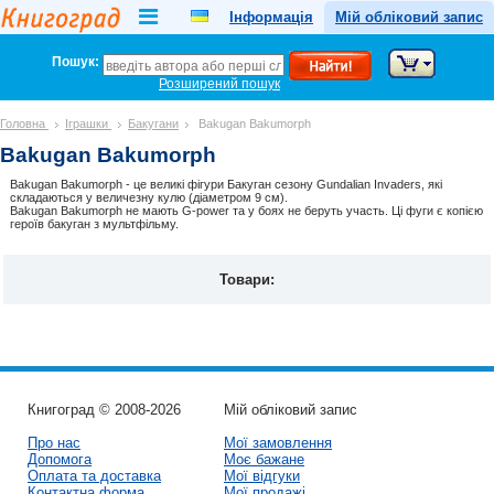
Інформація
Мій обліковий запис
Пошук:
Розширений пошук
Головна
Іграшки
Бакугани
Bakugan Bakumorph
Bakugan Bakumorph
Bakugan Bakumorph - це великі фігури Бакуган сезону Gundalian Invaders, які
складаються у величезну кулю (діаметром 9 см).
Bakugan Bakumorph не мають G-power та у боях не беруть участь. Ці фуги є копією
героїв бакуган з мультфільму.
Товари:
Книгоград © 2008-2026
Мій обліковий запис
Про нас
Мої замовлення
Допомога
Моє бажане
Оплата та доставка
Мої відгуки
Контактна форма
Мої продажі