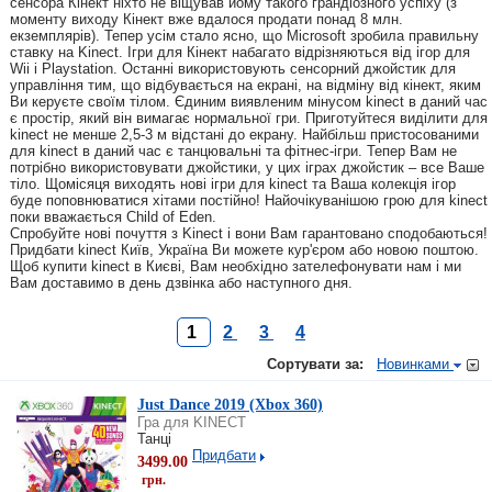
сенсора Кінект ніхто не віщував йому такого грандіозного успіху (з
моменту виходу Кінект вже вдалося продати понад 8 млн.
екземплярів). Тепер усім стало ясно, що Microsoft зробила правильну
ставку на Kinect. Ігри для Кінект набагато відрізняються від ігор для
Wii і Playstation. Останні використовують сенсорний джойстик для
управління тим, що відбувається на екрані, на відміну від кінект, яким
Ви керуєте своїм тілом. Єдиним виявленим мінусом kinect в даний час
є простір, який він вимагає нормальної гри. Приготуйтеся виділити для
kinect не менше 2,5-3 м відстані до екрану. Найбільш пристосованими
для kinect в даний час є танцювальні та фітнес-ігри. Тепер Вам не
потрібно використовувати джойстики, у цих іграх джойстик – все Ваше
тіло. Щомісяця виходять нові ігри для kinect та Ваша колекція ігор
буде поповнюватися хітами постійно! Найочікуванішою грою для kinect
поки вважається Child of Eden.
Спробуйте нові почуття з Kinect і вони Вам гарантовано сподобаються!
Придбати kinect Київ, Україна Ви можете кур'єром або новою поштою.
Щоб купити kinect в Києві, Вам необхідно зателефонувати нам і ми
Вам доставимо в день дзвінка або наступного дня.
1
2
3
4
Сортувати за:
Новинками
Just Dance 2019 (Xbox 360)
Гра для KINECT
Танці
Придбати
3499.00
грн.