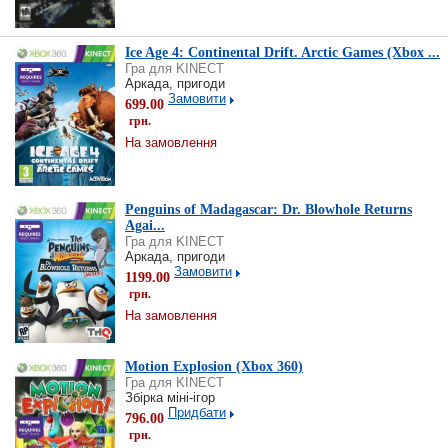
Ice Age 4: Continental Drift. Arctic Games (Xbox ...
Гра для KINECT
Аркада, пригоди
Замовити
699.00
грн.
На замовлення
Penguins of Madagascar: Dr. Blowhole Returns
Agai...
Гра для KINECT
Аркада, пригоди
Замовити
1199.00
грн.
На замовлення
Motion Explosion (Xbox 360)
Гра для KINECT
Збірка міні-ігор
Придбати
796.00
грн.