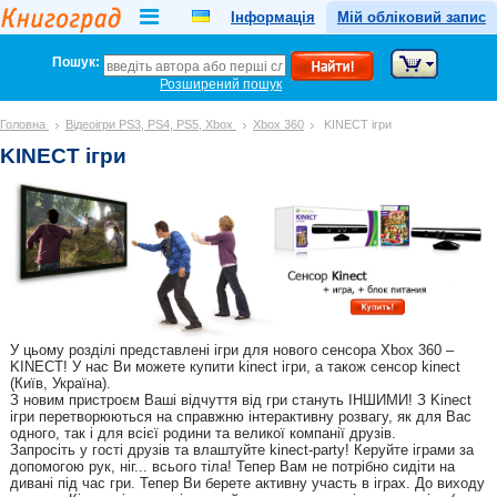
Інформація
Мій обліковий запис
Пошук:
Розширений пошук
Головна
Відеоігри PS3, PS4, PS5, Xbox
Xbox 360
KINEСT ігри
KINEСT ігри
У цьому розділі представлені ігри для нового сенсора Xbox 360 –
KINECT! У нас Ви можете купити kinect ігри, а також сенсор kinect
(Київ, Україна).
З новим пристроєм Ваші відчуття від гри стануть ІНШИМИ! З Kinect
ігри перетворюються на справжню інтерактивну розвагу, як для Вас
одного, так і для всієї родини та великої компанії друзів.
Запросіть у гості друзів та влаштуйте kinect-party! Керуйте іграми за
допомогою рук, ніг... всього тіла! Тепер Вам не потрібно сидіти на
дивані під час гри. Тепер Ви берете активну участь в іграх. До виходу