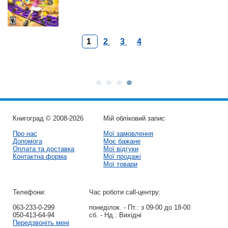
1
2
3
4
Книгоград © 2008-2026
Мій обліковий запис
Про нас
Мої замовлення
Допомога
Моє бажане
Оплата та доставка
Мої відгуки
Контактна форма
Мої продажі
Мої товари
Телефони:
Час роботи call-центру:
063-233-0-299
понеділок. - Пт.:
з 09-00 до 18-00
050-413-64-94
сб. - Нд.:
Вихідні
Передзвоніть мені