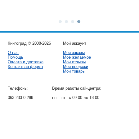
Книгоград © 2008-2026
Мой аккаунт
О нас
Мои заказы
Помощь
Моё желаемое
Оплата и доставка
Мои отзывы
Контактная форма
Мои продажи
Мои товары
Телефоны:
Время работы call-центра:
063-233-0-299
пн. - пт.:
с 09-00 до 18-00
050-413-64-94
сб. - вс.:
Выходные
Перезвоните мне
Присоединяйтесь к нам: