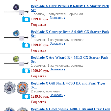
Beyblade X Dark Perseus B 6-80W CX Starter Pack
Set
1 волчок, 1 запускатель, оригинал
Заказать
1099.00
грн.
Под заказ
Beyblade X Courage Dran S 6-60V CX Starter Pack
Set
1 волчкок, 1 запускатель, оригинал
Заказать
1099.00
грн.
Под заказ
Beyblade X Arc Wizard R 4-55LO CX Starter Pack
Set
1 волчкок, 1 запускатель, оригинал
Заказать
1099.00
грн.
Под заказ
Beyblade X Gill Shark 4-70O BX and Pearl Tiger
3-...
2 волчка, оригинал
Заказать
1249.00
грн.
Под заказ
Beyblade X Cowl Sphinx 1-80GF BX and Crest Leon