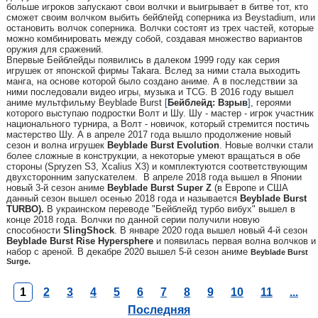
больше игроков запускают свои волчки и выигрывает в битве тот, кто
сможет своим волчком выбить бейблейд соперника из Beystadium, или
остановить волчок соперника. Волчки состоят из трех частей, которые
можно комбинировать между собой, создавая множество вариантов
оружия для сражений.
Впервые Бейблейды появились в далеком 1999 году как серия
игрушек от японской фирмы Takara. Вслед за ними стала выходить
манга, на основе которой было создано аниме. А в последствии за
ними последовали видео игры, музыка и TCG. В 2016 году вышел
аниме мультфильму Beyblade Burst
[
Бейблейд: Взрыв
]
, героями
которого выступаю подростки Волт и Шу. Шу - мастер - игрок участник
национального турнира, а Волт - новичок, который стремится постичь
мастерство Шу. А в апреле 2017 года вышло продолжение новый
сезон и волна игрушек
Beyblade Burst Evolution
. Новые волчки стали
более сложные в конструкции, а некоторые умеют вращаться в обе
стороны (Spryzen S3, Xcalius X3) и комплектуются соответствующим
двухсторонним запускателем. В апреле 2018 года вышел в Японии
новый 3-й сезон аниме
Beyblade Burst Super Z
(в Европе и США
данный сезон вышел осенью 2018 года и называется
Beyblade Burst
TURBO).
В украинском переводе "Бейблейд турбо вибух" вышел в
конце 2018 года. Волчки по данной серии получили новую
способности
SlingShock
. В январе 2020 года вышел новый 4-й сезон
Beyblade Burst Rise Hypersphere
и появилась первая волна волчков и
набор с ареной. В декабре 2020 вышел 5-й сезон аниме
Beyblade Burst
Surge.
1
2
3
4
5
6
7
8
9
10
11
...
Последняя