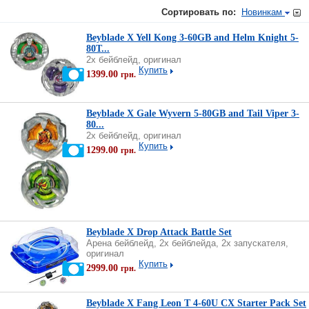
Сортировать по:
Новинкам
Beyblade X Yell Kong 3-60GB and Helm Knight 5-
80T...
2х бейблейд, оригинал
Купить
1399.00
грн.
Beyblade X Gale Wyvern 5-80GB and Tail Viper 3-
80...
2х бейблейд, оригинал
Купить
1299.00
грн.
Beyblade X Drop Attack Battle Set
Арена бейблейд, 2х бейблейда, 2х запускателя,
оригинал
Купить
2999.00
грн.
Beyblade X Fang Leon T 4-60U CX Starter Pack Set