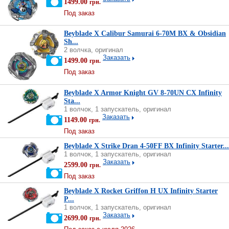
1499.00
грн.
Под заказ
Beyblade X Calibur Samurai 6-70M BX & Obsidian
Sh...
2 волчка, оригинал
Заказать
1499.00
грн.
Под заказ
Beyblade X Armor Knight GV 8-70UN CX Infinity
Sta...
1 волчок, 1 запускатель, оригинал
Заказать
1149.00
грн.
Под заказ
Beyblade X Strike Dran 4-50FF BX Infinity Starter...
1 волчок, 1 запускатель, оригинал
Заказать
2599.00
грн.
Под заказ
Beyblade X Rocket Griffon H UX Infinity Starter
P...
1 волчок, 1 запускатель, оригинал
Заказать
2699.00
грн.