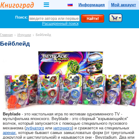
Информация
Мой аккаунт
Поиск:
Расширенный поиск
Главная
Игрушки
Бейблейд
Бейблейд
Beyblade
- это настольная игра по мотивам одноименного TV -
мультфильма японского. Beyblade - это сборный "взрывающийся"
волчок, который запускается с помощью специального пускового
механизма (
зубчатого
или
ниточного
) и сражается на специальных
аренах
, которые бывают самых замысловатых форм (от треугольной
докруглой и шестиугольной) и называются они - Beystadium. Два или