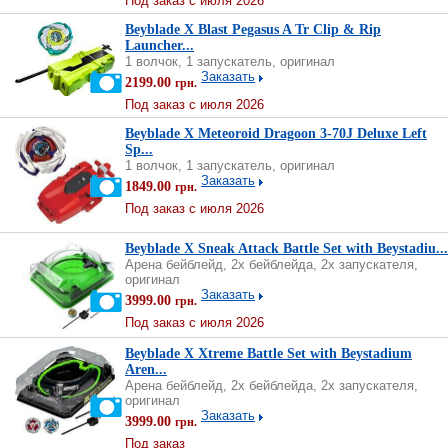
Под заказ с июля 2026
Beyblade X Blast Pegasus A Tr Clip & Rip
Launcher...
1 волчок, 1 запускатель, оригинал
Заказать
2199.00
грн.
Под заказ с июля 2026
Beyblade X Meteoroid Dragoon 3-70J Deluxe Left
Sp...
1 волчок, 1 запускатель, оригинал
Заказать
1849.00
грн.
Под заказ с июля 2026
Beyblade X Sneak Attack Battle Set with Beystadiu...
Арена бейблейд, 2х бейблейда, 2х запускателя,
оригинал
Заказать
3999.00
грн.
Под заказ с июля 2026
Beyblade X Xtreme Battle Set with Beystadium
Aren...
Арена бейблейд, 2х бейблейда, 2х запускателя,
оригинал
Заказать
3999.00
грн.
Под заказ