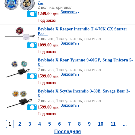
7...
2 волчка, оригинал
Заказать
1249.00
грн.
Под заказ
Beyblade X Reaper Incendio T 4-70K CX Starter
Pac...
1 волчок, 1 запускатель, оригинал
Заказать
1099.00
грн.
Под заказ
Beyblade X Roar Tyranno 9-60GF, Sting Unicorn 5-
6...
2 волчка, 1 запускатель, оригинал
Заказать
1599.00
грн.
Под заказ
Beyblade X Scythe Incendio 3-80B, Savage Bear 3-
6...
2 волчка, 1 запускатель, оригинал
Заказать
1599.00
грн.
Под заказ
1
2
3
4
5
6
7
8
9
10
11
...
Последняя