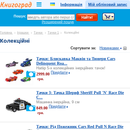
Інформація
Мій обліковий запис
Пошук:
Розширений пошук
Головна
Іграшки
Тачки
Тачки 1
Колекційні
Колекційні
Сортувати за:
Новинками
Тачки: Блискавка Маквін та Тюнери Cars
Delinquent Roa...
Набір 5-х колекційних інерційних тачок!
Придбати
2999.00
грн.
Тачки 3: Тачка Шериф Sheriff Pull 'N' Race Die
C...
Машинка інерційна, 9 см
Придбати
849.00
грн.
Тачки: Рід Пожежник Cars Red Pull N Race Die