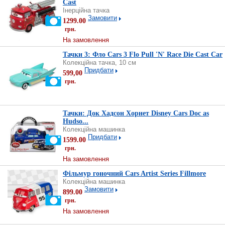
Cast
Інерційна тачка
Замовити
1299.00
грн.
На замовлення
Тачки 3: Фло Cars 3 Flo Pull 'N' Race Die Cast Car
Колекційна тачка, 10 см
Придбати
599,00
грн.
Тачки: Док Хадсон Хорнет Disney Cars Doc as
Hudso...
Колекційна машинка
Придбати
1599.00
грн.
На замовлення
Фільмур гоночний Cars Artist Series Fillmore
Колекційна машинка
Замовити
899.00
грн.
На замовлення