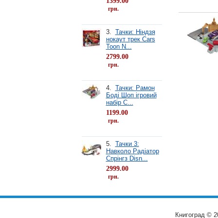
1399.00
грн.
3.
Тачки: Ніндзя
нокаут трек Cars
Toon N...
2799.00
грн.
4.
Тачки: Рамон
Боді Шоп ігровий
набір C...
1199.00
грн.
5.
Тачки 3:
Навколо Радіатор
Спрінгз Disn...
2999.00
грн.
Книгоград © 2