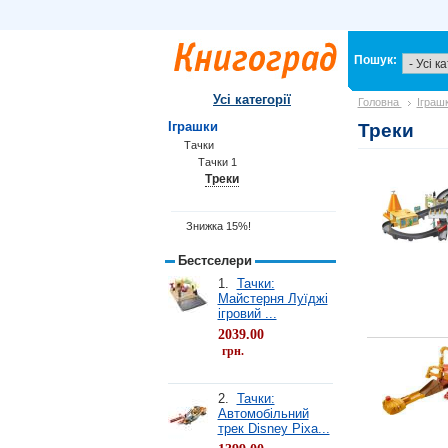
Пошук:
Усі категорії
Головна
Іграш
Іграшки
Треки
Тачки
Тачки 1
Треки
Знижка 15%!
Бестселери
1.
Тачки:
Майстерня Луїджі
ігровий ...
2039.00
грн.
2.
Тачки:
Автомобільний
трек Disney Pixa...