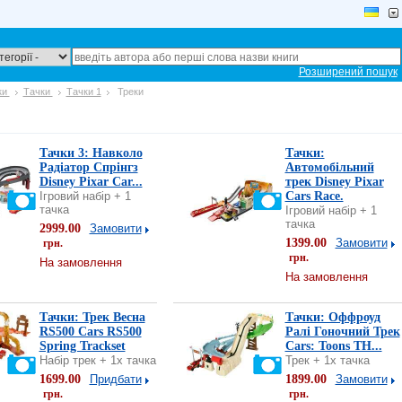
Розширений пошук
ки
Тачки
Тачки 1
Треки
Тачки 3: Навколо
Тачки:
Радіатор Спрінгз
Автомобільний
Disney Pixar Car...
трек Disney Pixar
Ігровий набір + 1
Cars Race.
тачка
Ігровий набір + 1
тачка
2999.00
Замовити
1399.00
Замовити
грн.
грн.
На замовлення
На замовлення
Тачки: Трек Весна
Тачки: Оффроуд
RS500 Cars RS500
Ралі Гоночний Трек
Spring Trackset
Cars: Toons TH...
Набір трек + 1х тачка
Трек + 1х тачка
1699.00
Придбати
1899.00
Замовити
грн.
грн.