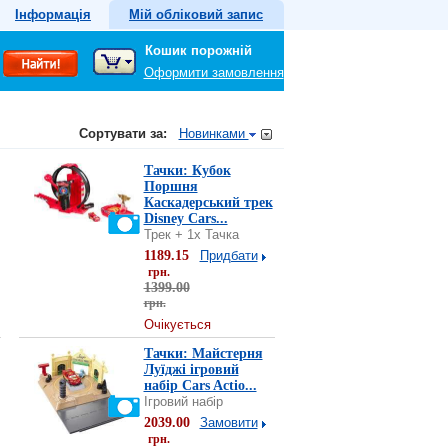
Інформація
Мій обліковий запис
Кошик порожній
Оформити замовлення
Сортувати за:
Новинками
Тачки: Кубок
Поршня
Каскадерський трек
Disney Cars...
Трек + 1x Тачка
1189.15
Придбати
грн.
1399.00
грн.
Очікується
Тачки: Майстерня
Луїджі ігровий
набір Cars Actio...
Ігровий набір
2039.00
Замовити
грн.