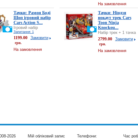
На замовлення
Тачки: Рамон Боді
Тачки: Ніндзя
Шоп ігровий набір
нокаут трек Cars
Cars Action S...
Toon Ninja
Ігровий набір
Knockou...
Запитання: 1
Набір трек + 1 тачка
1199.00
Замовити
2799.00
Замовити
грн.
грн.
На замовлення
На замовлення
008-2026
Мій обліковий запис
Телефони:
Час роб