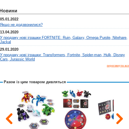
Новини
05.01.2022
Якщо не додзвонилися?
13.04.2020
У продажу нові іграшки FORTNITE: Ruin, Galaxy, Omega Purple, Nitehare,
Jackal
29.01.2020
У продажу нові іграшки: Transformers, Fortnite, Spider-man, Hulk, Disney
Cars, Jurassic World
переглянути все
Разом із цим товаром дивляться