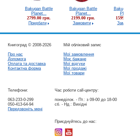
attle
Bakugan Battle
Bakugan Battle
Bakugan Battl
..
Planet...
Planet...
Planet...
грн.
2799.00 грн.
2199.00 грн.
1599.00 грн.
и
Придбати
Замовити
Замовити
Книгоград © 2008-2026
Мій обліковий запис
Про нас
Мої замовлення
Допомога
Моє бажане
Оплата та доставка
Мої відгуки
Контактна форма
Мої продажі
Мої товари
Телефони:
Час роботи call-центру:
063-233-0-299
понеділок. - Пт.:
з 09-00 до 18-00
050-413-64-94
сб. - Нд.:
Вихідні
Передзвоніть мені
Приєднуйтесь до нас: