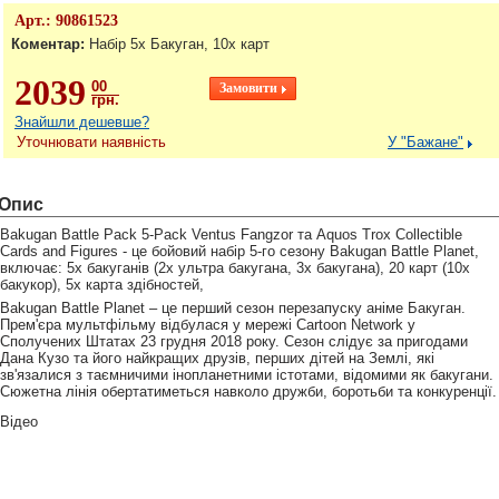
Арт.:
90861523
Коментар:
Набір 5х Бакуган, 10х карт
2039
00
грн.
Знайшли дешевше?
Уточнювати наявність
У "Бажане"
Опис
Bakugan Battle Pack 5-Pack Ventus Fangzor та Aquos Trox Collectible
Cards and Figures - це бойовий набір 5-го сезону Bakugan Battle Planet,
включає: 5x бакуганів (2х ультра бакугана, 3х бакугана), 20 карт (10х
бакукор), 5х карта здібностей,
Bakugan Battle Planet – це перший сезон перезапуску аніме Бакуган.
Прем'єра мультфільму відбулася у мережі Cartoon Network у
Сполучених Штатах 23 грудня 2018 року. Сезон слідує за пригодами
Дана Кузо та його найкращих друзів, перших дітей на Землі, які
зв'язалися з таємничими інопланетними істотами, відомими як бакугани.
Сюжетна лінія обертатиметься навколо дружби, боротьби та конкуренції.
Відео