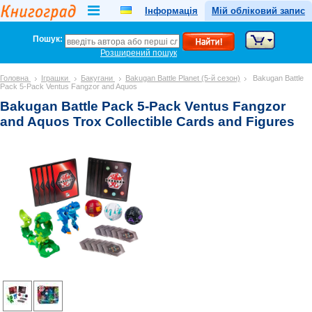
Інформація
Мій обліковий запис
Пошук:
Розширений пошук
Головна
Іграшки
Бакугани
Bakugan Battle Planet (5-й сезон)
Bakugan Battle
Pack 5-Pack Ventus Fangzor and Aquos
Bakugan Battle Pack 5-Pack Ventus Fangzor
and Aquos Trox Collectible Cards and Figures