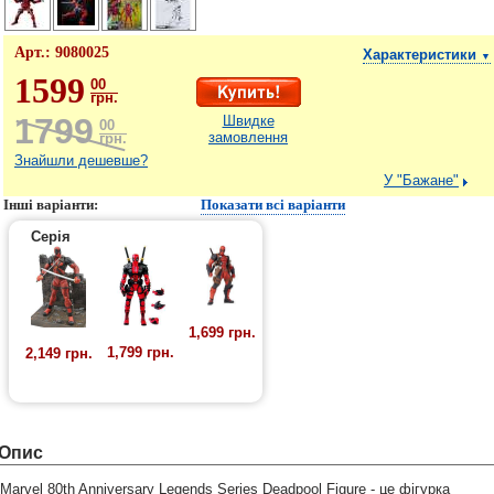
Арт.:
9080025
Характеристики
▼
1599
00
грн.
1799
Швидке
00
замовлення
грн.
Знайшли дешевше?
У "Бажане"
Інші варіанти:
Показати всі варіанти
Серія
1,699 грн.
1,799 грн.
2,149 грн.
Опис
Marvel 80th Anniversary Legends Series Deadpool Figure - це фігурка