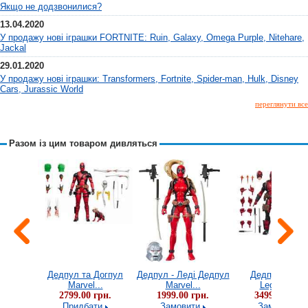
Якщо не додзвонилися?
13.04.2020
У продажу нові іграшки FORTNITE: Ruin, Galaxy, Omega Purple, Nitehare,
Jackal
29.01.2020
У продажу нові іграшки: Transformers, Fortnite, Spider-man, Hulk, Disney
Cars, Jurassic World
переглянути все
Разом із цим товаром дивляться
ірому
Дедпул та Догпул
Дедпул - Леді Дедпул
Дедпул Marve
..
Marvel...
Marvel...
Legends...
грн.
2799.00 грн.
1999.00 грн.
3499.00 грн.
и
Придбати
Замовити
Замовити