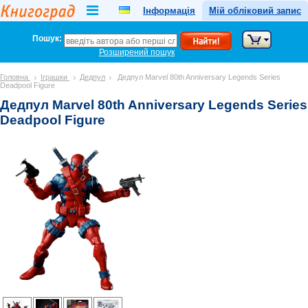
Інформація
Мій обліковий запис
Пошук:
Розширений пошук
Головна
Іграшки
Дедпул
Дедпул Marvel 80th Anniversary Legends Series
Deadpool Figure
Дедпул Marvel 80th Anniversary Legends Series
Deadpool Figure