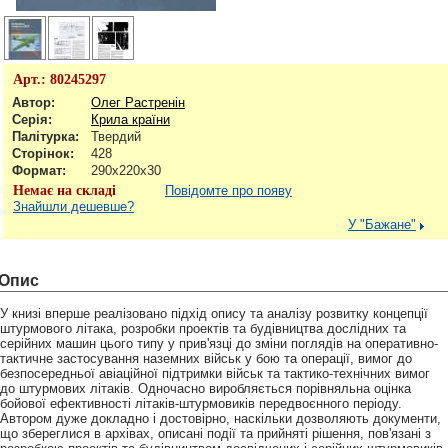
Арт.:
80245297
Автор:
Олег Растренін
Серія:
Крила країни
Палітурка:
Твердий
Сторінок:
428
Формат:
290x220x30
Немає на складі
Повідомте про появу
Знайшли дешевше?
У "Бажане"
Опис
У книзі вперше реалізовано підхід опису та аналізу розвитку концепції
штурмового літака, розробки проектів та будівництва дослідних та
серійних машин цього типу у прив'язці до зміни поглядів на оперативно-
тактичне застосування наземних військ у бою та операції, вимог до
безпосередньої авіаційної підтримки військ та тактико-технічних вимог
до штурмових літаків. Одночасно виробляється порівняльна оцінка
бойової ефективності літаків-штурмовиків передвоєнного періоду.
Автором дуже докладно і достовірно, наскільки дозволяють документи,
що збереглися в архівах, описані події та прийняті рішення, пов'язані з