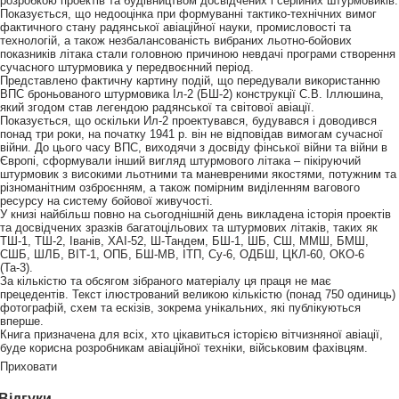
розробкою проектів та будівництвом досвідчених і серійних штурмовиків.
Показується, що недооцінка при формуванні тактико-технічних вимог
фактичного стану радянської авіаційної науки, промисловості та
технологій, а також незбалансованість вибраних льотно-бойових
показників літака стали головною причиною невдачі програми створення
сучасного штурмовика у передвоєнний період.
Представлено фактичну картину подій, що передували використанню
ВПС броньованого штурмовика Іл-2 (БШ-2) конструкції С.В. Іллюшина,
який згодом став легендою радянської та світової авіації.
Показується, що оскільки Ил-2 проектувався, будувався і доводився
понад три роки, на початку 1941 р. він не відповідав вимогам сучасної
війни. До цього часу ВПС, виходячи з досвіду фінської війни та війни в
Європі, сформували інший вигляд штурмового літака – пікіруючий
штурмовик з високими льотними та маневреними якостями, потужним та
різноманітним озброєнням, а також помірним виділенням вагового
ресурсу на систему бойової живучості.
У книзі найбільш повно на сьогоднішній день викладена історія проектів
та досвідчених зразків багатоцільових та штурмових літаків, таких як
ТШ-1, ТШ-2, Іванів, ХАІ-52, Ш-Тандем, БШ-1, ШБ, СШ, ММШ, БМШ,
СШБ, ШЛБ, ВІТ-1, ОПБ, БШ-МВ, ІТП, Су-6, ОДБШ, ЦКЛ-60, ОКО-6
(Та-3).
За кількістю та обсягом зібраного матеріалу ця праця не має
прецедентів. Текст ілюстрований великою кількістю (понад 750 одиниць)
фотографій, схем та ескізів, зокрема унікальних, які публікуються
вперше.
Книга призначена для всіх, хто цікавиться історією вітчизняної авіації,
буде корисна розробникам авіаційної техніки, військовим фахівцям.
Приховати
Відгуки