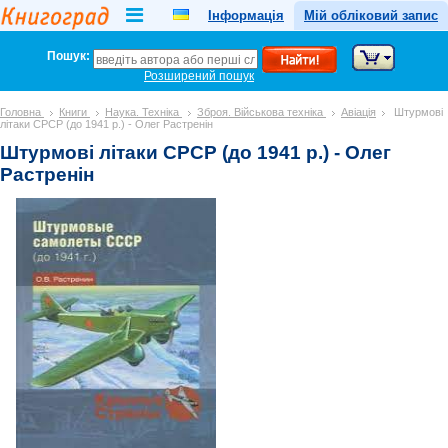
Інформація
Мій обліковий запис
Пошук:
Розширений пошук
Головна
Книги
Наука. Техніка
Зброя. Військова техніка
Авіація
Штурмові
літаки СРСР (до 1941 р.) - Олег Растренін
Штурмові літаки СРСР (до 1941 р.) - Олег
Растренін