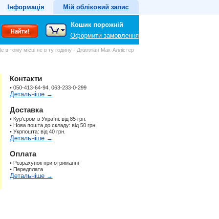
Інформація
Мій обліковий запис
Кошик порожній
Оформити замовлення
е в тому місці не в ту годину - Джилліан Мак-Аллістер
Контакти
• 050-413-64-94, 063-233-0-299
Детальніше →
Доставка
• Кур'єром в Україні: від 85 грн.
• Нова пошта до складу: від 50 грн.
• Укрпошта: від 40 грн.
Детальніше →
Оплата
• Розрахунок при отриманні
• Передплата
Детальніше →