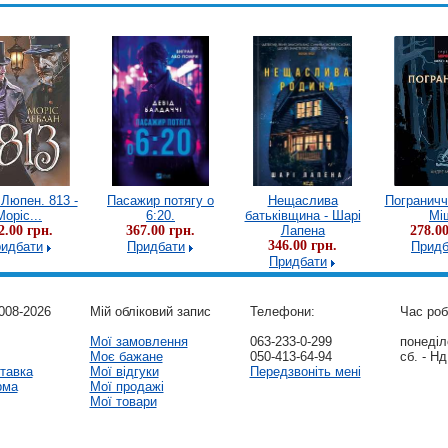
Люпен. 813 -
Пасажир потягу о
Нещаслива
Пограничч
Моріс...
6:20.
батьківщина - Шарі
Мі
2.00 грн.
367.00 грн.
Лапена
278.00
346.00 грн.
идбати
Придбати
Придб
Придбати
008-2026
Мій обліковий запис
Телефони:
Час роб
Мої замовлення
063-233-0-299
понеділо
Моє бажане
050-413-64-94
сб. - Нд
тавка
Мої відгуки
Передзвоніть мені
рма
Мої продажі
Мої товари