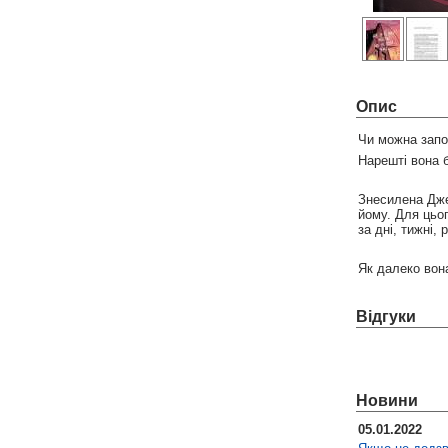
Опис
Чи можна запоб
Нарешті вона б
Знесилена Джен
йому. Для цьог
за дні, тижні,
Як далеко вон
Відгуки
Новини
05.01.2022