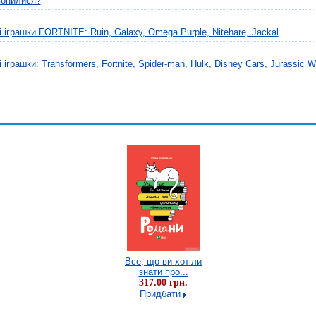
вонилися?
 іграшки FORTNITE: Ruin, Galaxy, Omega Purple, Nitehare, Jackal
іграшки: Transformers, Fortnite, Spider-man, Hulk, Disney Cars, Jurassic W
Усе, що ви хотіли
Все, що ви хотіли
Усе, що ви хотіли
знати про...
знати про...
знати про...
317.00 грн.
317.00 грн.
317.00 грн.
Купить
Придбати
Купить