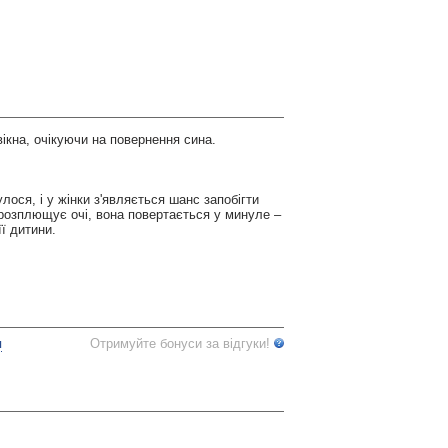
ікна, очікуючи на повернення сина.
ося, і у жінки з'являється шанс запобігти
 розплющує очі, вона повертається у минуле –
її дитини.
я
Отримуйте бонуси за відгуки!