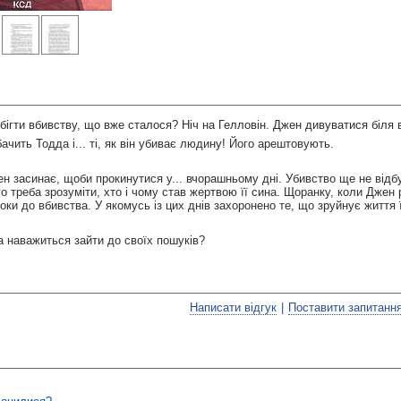
ігти вбивству, що вже сталося? Ніч на Гелловін. Джен дивуватися біля в
ачить Тодда і... ті, як він убиває людину! Його арештовують.
 засинає, щоби прокинутися у... вчорашньому дні. Убивство ще не відбул
о треба зрозуміти, хто і чому став жертвою її сина. Щоранку, коли Джен
 роки до вбивства. У якомусь із цих днів захоронено те, що зруйнує життя 
а наважиться зайти до своїх пошуків?
Написати відгук
|
Поставити запитанн