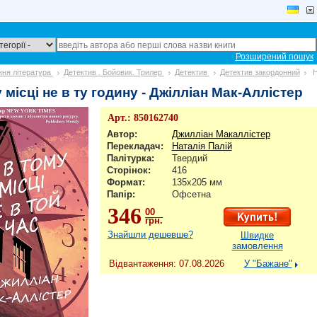
Розширений пошук
ня література
Детектив
.
Бойовик. Трилер
Детектив
Детектив закордонний
Н
 місці не в ту годину - Джілліан Мак-Аллістер
Арт.:
850162740
Автор:
Джилліан Макаллістер
Перекладач:
Наталія Палій
Палітурка:
Твердий
Сторінок:
416
Формат:
135х205 мм
Папір:
Офсетна
346
00
грн.
Знайшли дешевше?
Швидке
замовлення
Відвантаження: 07.08.2026
У "Бажане"