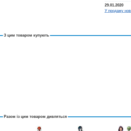
29.01.2020
У продажу нові 
З цим товаром купують
Людина-павук
Pred
Amazing...
H
1199.00 грн.
119
Замовити
Пр
Разом із цим товаром дивляться