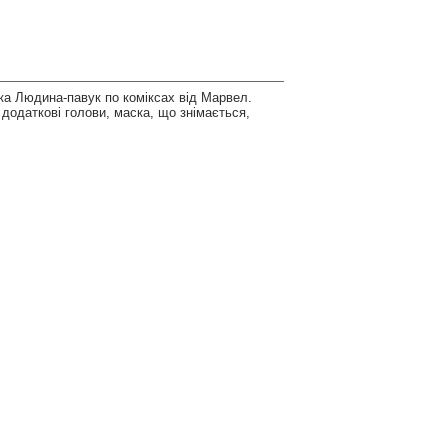
ка Людина-павук по коміксах від Марвел.
 додаткові голови, маска, що знімається,