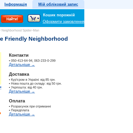
Інформація
Мій обліковий запис
Кошик порожній
Оформити замовлення
y Neighborhood Spider-Man
e Friendly Neighborhood
Контакти
• 050-413-64-94, 063-233-0-299
Детальніше →
Доставка
• Кур'єром в Україні: від 85 грн.
• Нова пошта до складу: від 50 грн.
и
• Укрпошта: від 40 грн.
Детальніше →
Оплата
• Розрахунок при отриманні
• Передплата
Детальніше →