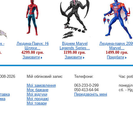
к -
Людина-Павук: Ні
Віднем Marvel
Людина-павук 209
Шляхи...
Legends Series...
Marvel...
.
4299.00 грн.
1199.00 грн.
1499.00 грн.
Замовити
Замовити
Придбати
008-2026
Мій обліковий запис
Телефони:
Час роб
Мої замовлення
063-233-0-299
понеділо
Моє бажане
050-413-64-94
сб. - Нд
тавка
Мої відгуки
Передзвоніть мені
рма
Мої продажі
Мої товари