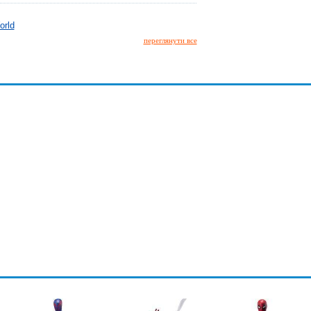
orld
переглянути все
-павук
Predator 2 City
ng...
Hunter...
0 грн.
1199.00 грн.
ити
Придбати