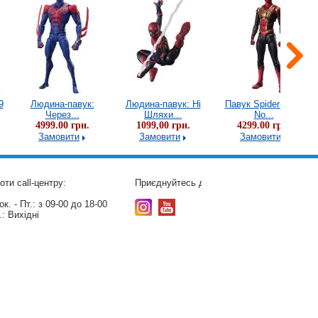
9
Людина-павук:
Людина-павук: Ні
Павук Spider-Man:
Через...
Шляхи...
No...
4999.00 грн.
1099,00 грн.
4299.00 грн.
Замовити
Замовити
Замовити
оти call-центру:
Приєднуйтесь до нас:
к. - Пт.:
з 09-00 до 18-00
.:
Вихідні