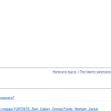
Написати відгук
|
Поставити запитанн
вонилися?
 іграшки FORTNITE: Ruin, Galaxy, Omega Purple, Nitehare, Jackal