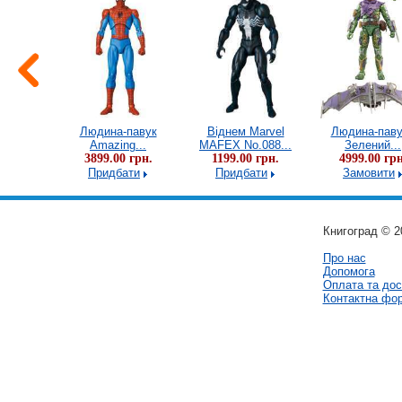
павук
Людина-павук
Віднем Marvel
Людина-паву
ends...
Amazing...
MAFEX No.088...
Зелений...
 грн.
3899.00 грн.
1199.00 грн.
4999.00 грн
ти
Придбати
Придбати
Замовити
Книгоград © 2
Про нас
Допомога
Оплата та дос
Контактна фо