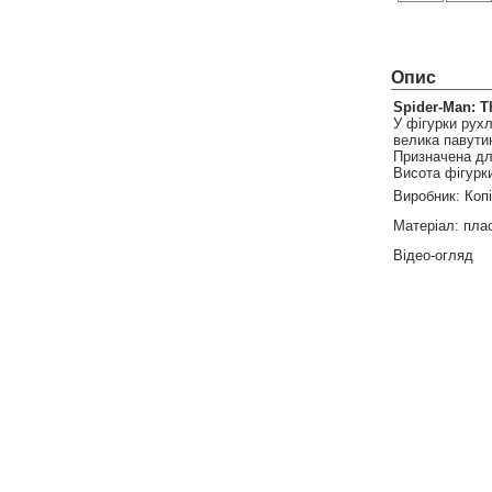
Опис
Spider-Man: T
У фігурки рухл
велика павутин
Призначена для
Висота фігурки
Виробник: Копі
Матеріал: пла
Відео-огляд