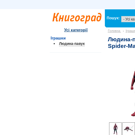
Пошук:
Усі категорії
Головна
Іграш
Іграшки
Людина-п
Людина-павук
Spider-M