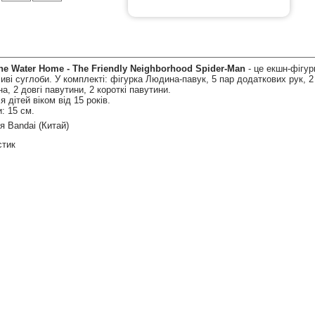
Серія
he Water Home - The Friendly Neighborhood Spider-Man
- це екшн-фігур
иві суглоби. У комплекті: фігурка Людина-павук, 5 пар додаткових рук, 2
1,149 грн.
а, 2 довгі павутини, 2 короткі павутини.
1,799 грн.
 дітей віком від 15 років.
1,999 грн.
: 15 см.
я Bandai (Китай)
стик