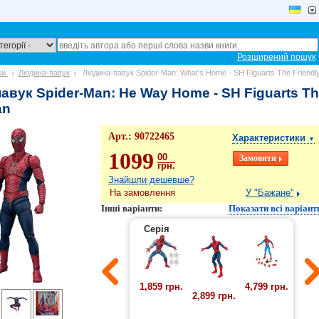
Розширений пошук
ки
Людина-павук
Людина-павук Spider-Man: What's Home - SH Figuarts The Friendl
авук Spider-Man: Не Way Home - SH Figuarts Th
an
Арт.:
90722465
Характеристики
▼
1099
00
грн.
Знайшли дешевше?
На замовлення
У "Бажане"
Інші варіанти:
Показати всі варіант
Серія
1,859 грн.
4,799 грн.
2,899 грн.