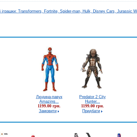
іграшки: Transformers, Fortnite, Spider-man, Hulk, Disney Cars, Jurassic W
ator 2 City
Людина-павук
Predator 2 City
Людина
unter...
Amazing...
Hunter...
Amazi
9.00 грн.
1199.00 грн.
1199.00 грн.
1199.0
идбати
Замовити
Придбати
Замов