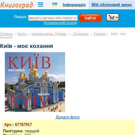
Інформація
Мій обліковий запис
Пошук:
Розширений пошук
Головна
Книги
Іноземні мови. Туризм
. Путівники
Україна
Київ - моє
кохання
Київ - моє кохання
Додати фото
Арт.:
67767917
Палітурка:
твердий