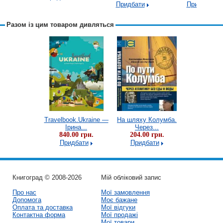
Придбати
Придбати
Разом із цим товаром дивляться
и Колумба.
Travelbook.Ukraine —
На шляху Колумба.
Travelbook.
рез...
Ірина...
Через...
Ірина.
.00 грн.
840.00 грн.
204.00 грн.
840.00 
пить
Придбати
Придбати
Купит
Книгоград © 2008-2026
Мій обліковий запис
Про нас
Мої замовлення
Допомога
Моє бажане
Оплата та доставка
Мої відгуки
Контактна форма
Мої продажі
Мої товари