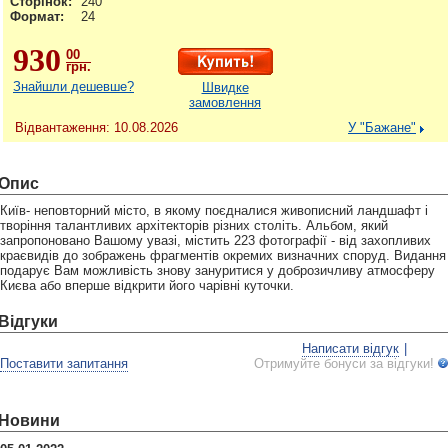
Сторінок:
240
Формат:
24
930
00
грн.
Знайшли дешевше?
Швидке
замовлення
Відвантаження: 10.08.2026
У "Бажане"
Опис
Київ- неповторний місто, в якому поєдналися живописний ландшафт і
творіння талантливих архітекторів різних століть. Альбом, який
запропоновано Вашому увазі, містить 223 фотографії - від захопливих
краєвидів до зображень фрагментів окремих визначних споруд. Видання
подарує Вам можливість знову зануритися у доброзичливу атмосферу
Києва або вперше відкрити його чарівні куточки.
Відгуки
Написати відгук
|
Поставити запитання
Отримуйте бонуси за відгуки!
Новини